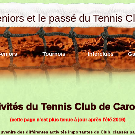
iors et le passé du Tennis C
Seniors
Tournois
Interclubs
Ga
ivités du Tennis Club de Car
(cette page n'est plus tenue à jour après l'été 2016)
venirs des différentes activités importantes du Club, classés pa