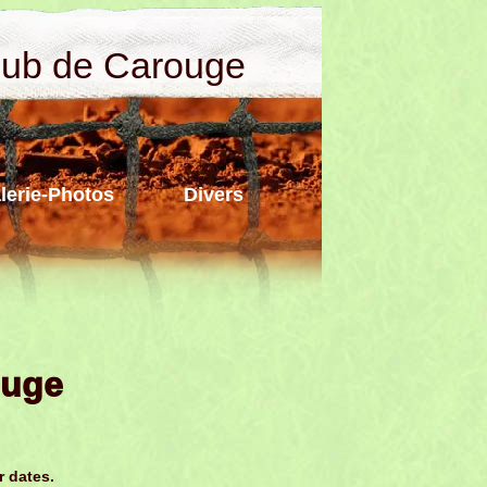
lub de Carouge
lerie-Photos
Divers
ouge
r dates.