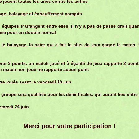
 jouent toutes les unes contre les autres
loge, balayage et échauffement compris
s équipes s’arrangent entre elles, il n’y a pas de passe droit quant
mme pour un double normal
t le balayage, la paire qui a fait le plus de jeux gagne le matc
rte 3 points, un match joué et à égalité de jeux rapporte 2 poi
Un match non joué ne rapporte aucun point
re joués avant le vendredi 19 juin
roupe sera qualifiée pour les demi-finales, qui auront lieu entre l
ercredi 24 juin
Merci pour votre participation !