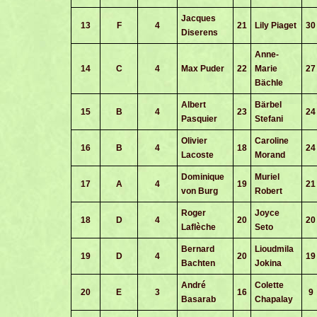
Jacques
13
F
4
21
Lily Piaget
30
Diserens
Anne-
14
C
4
Max Puder
22
Marie
27
Bächle
Albert
Bärbel
15
B
4
23
24
Pasquier
Stefani
Olivier
Caroline
16
B
4
18
24
Lacoste
Morand
Dominique
Muriel
17
A
4
19
21
von Burg
Robert
Roger
Joyce
18
D
4
20
20
Laflèche
Seto
Bernard
Lioudmila
19
D
4
20
19
Bachten
Jokina
André
Colette
20
E
3
16
9
Basarab
Chapalay