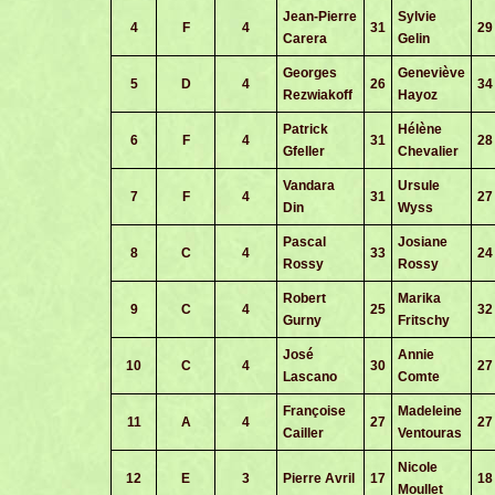
Jean-Pierre
Sylvie
4
F
4
31
29
Carera
Gelin
Georges
Geneviève
5
D
4
26
34
Rezwiakoff
Hayoz
Patrick
Hélène
6
F
4
31
28
Gfeller
Chevalier
Vandara
Ursule
7
F
4
31
27
Din
Wyss
Pascal
Josiane
8
C
4
33
24
Rossy
Rossy
Robert
Marika
9
C
4
25
32
Gurny
Fritschy
José
Annie
10
C
4
30
27
Lascano
Comte
Françoise
Madeleine
11
A
4
27
27
Cailler
Ventouras
Nicole
12
E
3
Pierre Avril
17
18
Moullet