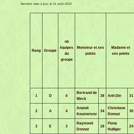
Dernière mise à jour, le 31 août 2023
nb
équipes
Monsieur et ses
Madame et
Rang
Groupe
du
points
ses points
groupe
Bertrand de
1
D
4
38
Anh Din
31
Weck
Anatoli
Christiane
2
A
4
34
30
Kouznetsov
Donnat
Raymond
Fiona
3
E
3
18
24
Donnat
Hulliger