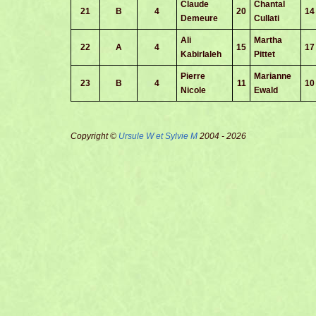
Claude
Chantal
21
B
4
20
14
Demeure
Cullati
Ali
Martha
22
A
4
15
17
Kabirlaleh
Pittet
Pierre
Marianne
23
B
4
11
10
Nicole
Ewald
Copyright ©
Ursule W et Sylvie M
2004 - 2026