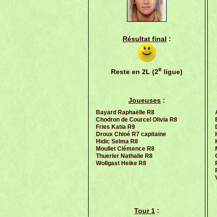
Résultat final
:
e
Reste en 2L (2
ligue)
Joueuses
:
Bayard Raphaëlle R8
Chodron de Courcel Olivia R8
Fries Katia R9
Droux Chloé R7 capitaine
Hidic Selma R8
Moullet Clémence R8
Thuerler Nathalie R8
Wollgast Heike R8
Tour 1
: