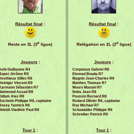
Résultat final
:
Résultat final
:
e
e
Reste en 3L (3
ligue)
Relégation en 2L (2
ligue)
Joueurs
:
Joueurs
:
Aebi Guillaume R4
Corpataux Gabriel R8
Bapst Jérôme R9
Etemad Bouda R7
Desthieux Gilles R8
Magnin Jean-Charles R9
Heiniger Vincent R9
Matthes Thomas R7
Karmann Sébastien R7
Mouro Manuel R7
Mahmood Assad R8
Nobs Jean R8
Odlum Alex R9
Poussin Bernard R8
Rochetin Philippe R8, capitaine
Redard Olivier R6, capitaine
Rossy Yannick R6
Roy Michael R7
Velebit Vladimir Paul R9
Schawalder Philippe R6
Schreiber Patrick R9
Tour 1
:
Tour 1
: