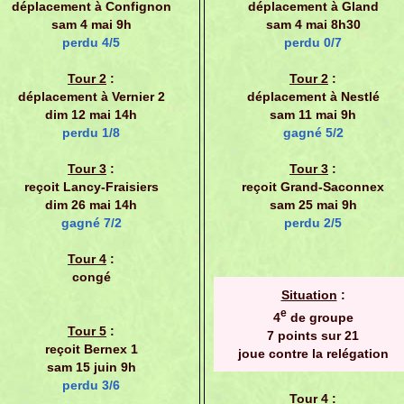
déplacement à Confignon
déplacement à Gland
sam 4 mai 9h
sam 4 mai 8h30
perdu 4/5
perdu 0/7
Tour 2
:
Tour 2
:
déplacement à Vernier 2
déplacement à Nestlé
dim 12 mai 14h
sam 11 mai 9h
perdu 1/8
gagné 5/2
Tour 3
:
Tour 3
:
reçoit Lancy-Fraisiers
reçoit Grand-Saconnex
dim 26 mai 14h
sam 25 mai 9h
gagné 7/2
perdu 2/5
Tour 4
:
congé
Situation
:
e
4
de groupe
Tour 5
:
7 points sur 21
reçoit Bernex 1
joue contre la relégation
sam 15 juin 9h
perdu 3/6
Tour 4
: