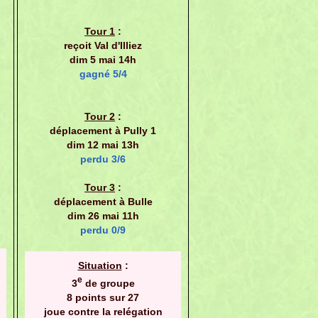
Tour 1
:
reçoit Val d'Illiez
dim 5 mai 14h
gagné 5/4
Tour 2
:
déplacement à Pully 1
dim 12 mai 13h
perdu 3/6
Tour 3
:
déplacement à Bulle
dim 26 mai 11h
perdu 0/9
Situation
:
e
3
de groupe
8 points sur 27
joue contre la relégation