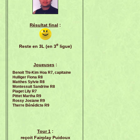
Résultat final
:
e
Reste en 3L (en 3
ligue)
Joueuses
:
Benoit Thi-Kim Hoa R7, capitaine
Hulliger Fiona R8
Matthes Sylvie R8
Montessuit Sandrine R8
Piaget Lily R7
Pittet Martha R9
Rossy Josiane R9
Therre Bénédicte R9
Tour 1
:
reçoit Fairplay Puidoux