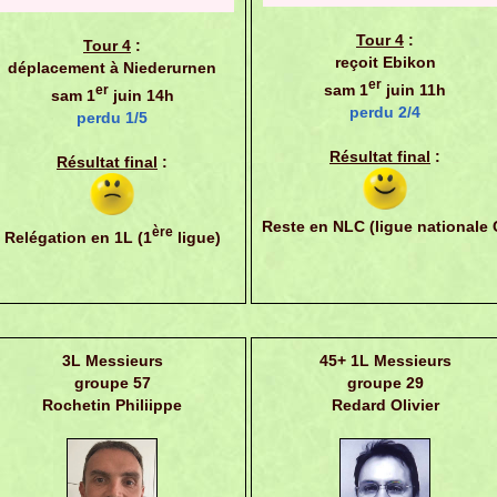
Tour 4
:
Tour 4
:
reçoit Ebikon
déplacement à Niederurnen
er
sam 1
juin 11h
er
sam 1
juin 14h
perdu 2/4
perdu 1/5
Résultat final
:
Résultat final
:
Reste en NLC (ligue nationale 
ère
Relégation en 1L (1
ligue)
3L Messieurs
45+ 1L Messieurs
groupe 57
groupe 29
Rochetin Philiippe
Redard Olivier