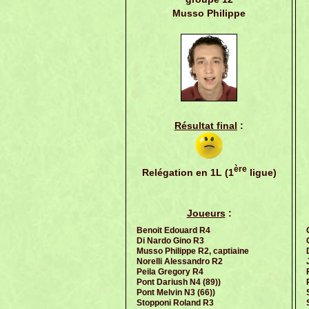
Musso Philippe
Résultat final
:
ère
Relégation en 1L (1
ligue)
Joueurs
:
Benoit Edouard R4
Di Nardo Gino R3
Musso Philippe R2, captiaine
Norelli Alessandro R2
Peila Gregory R4
Pont Dariush N4 (89))
Pont Melvin N3 (66))
Stopponi Roland R3