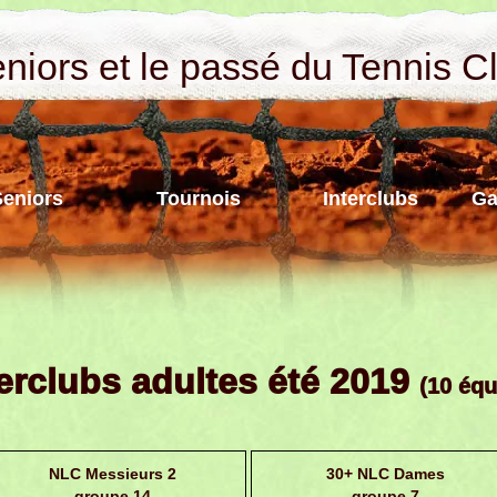
iors et le passé du Tennis C
Seniors
Tournois
Interclubs
Ga
erclubs adultes
été 2019
(10 équ
NLC Messieurs 2
30+ NLC Dames
groupe 14
groupe 7