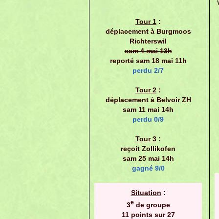
Tour 1
:
déplacement à Burgmoos
Richterswil
sam 4 mai 13h
reporté sam 18 mai 11h
perdu 2/7
Tour 2
:
déplacement à Belvoir ZH
sam 11 mai 14h
perdu 0/9
Tour 3
:
reçoit Zollikofen
sam 25 mai 14h
gagné 9/0
Situation
:
e
3
de groupe
11 points sur 27