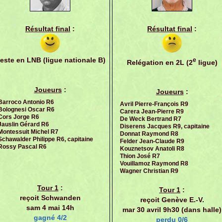
Résultat final
:
Résultat final
:
este en LNB (ligue nationale B)
e
Relégation en 2L (2
ligue)
Joueurs
:
Joueurs
:
Barroco Antonio R6
Avril Pierre-François R9
Bolognesi Oscar R6
Carera Jean-Pierre R9
Cors Jorge R6
De Weck Bertrand R7
Jauslin Gérard R6
Diserens Jacques R9, capitaine
Montessuit Michel R7
Donnat Raymond R8
Schawalder Philippe R6, capitaine
Felder Jean-Claude R9
Rossy Pascal R6
Kouznetsov Anatoli R8
Thion José R7
Vouillamoz Raymond R8
Wagner Christian R9
Tour 1
:
Tour 1
:
reçoit Schwanden
reçoit Genève E.-V.
sam 4 mai 14h
mar 30 avril 9h30 (dans halle)
gagné 4/2
perdu 0/6