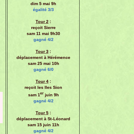
dim 5 mai 9h
égalité 3/3
Tour 2
:
reçoit Sierre
sam 11 mai 9h30
gagné 4/2
Tour 3
:
déplacement à Hérémence
sam 25 mai 10h
gagné 6/0
Tour 4
:
reçoit les Iles Sion
er
sam 1
juin 9h
gagné 4/2
Tour 5
:
déplacement à St-Léonard
sam 15 juin 11h
gagné 4/2