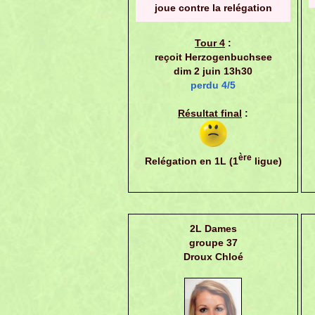
joue contre la relégation
Tour 4
:
reçoit Herzogenbuchsee
dim 2 juin 13h30
perdu 4/5
Résultat final
:
ère
Relégation en 1L (1
ligue)
2L Dames
groupe 37
Droux Chloé