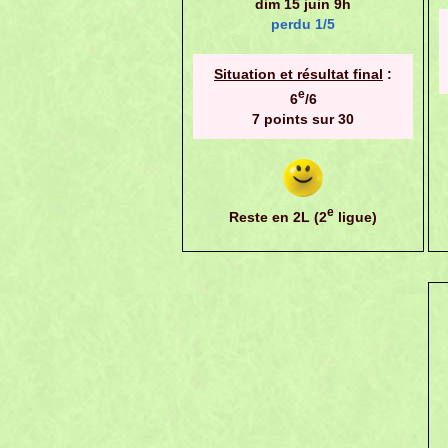
dim 15 juin 9h
perdu 1/5
Situation et résultat final
:
e
6
/6
7 points sur 30
e
Reste en 2L (2
ligue)