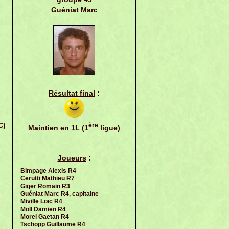
Guéniat Marc
Résultat final
:
C)
ère
Maintien en 1L (1
ligue)
Joueurs
:
Bimpage Alexis R4
Cerutti Mathieu R7
Giger Romain R3
Guéniat Marc R4, capitaine
Miville Loïc R4
Moll Damien R4
Morel Gaetan R4
Tschopp Guillaume R4