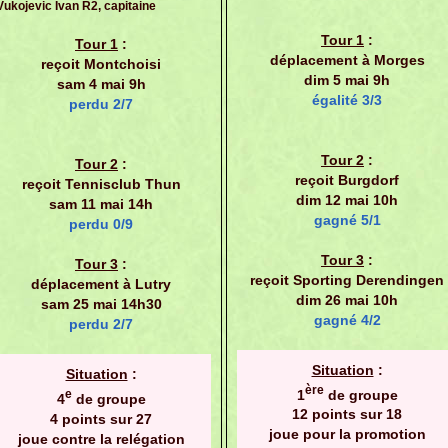
Vukojevic Ivan R2, capitaine
Tour 1
:
Tour 1
:
déplacement à Morges
reçoit Montchoisi
dim 5 mai 9h
sam 4 mai 9h
égalité 3/3
perdu 2/7
Tour 2
:
Tour 2
:
reçoit Burgdorf
reçoit Tennisclub Thun
dim 12 mai 10h
sam 11 mai 14h
gagné 5/1
perdu 0/9
Tour 3
:
Tour 3
:
reçoit Sporting Derendingen
déplacement à Lutry
dim 26 mai 10h
sam 25 mai 14h30
gagné 4/2
perdu 2/7
Situation
:
Situation
:
ère
1
de groupe
e
4
de groupe
12 points sur 18
4 points sur 27
joue pour la promotion
joue contre la relégation