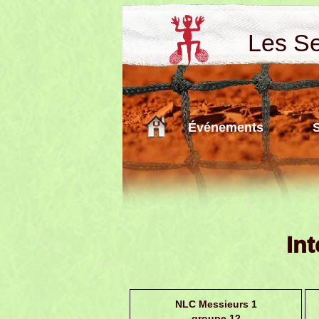
Les Sen
Événements
Int
NLC Messieurs 1
groupe 12