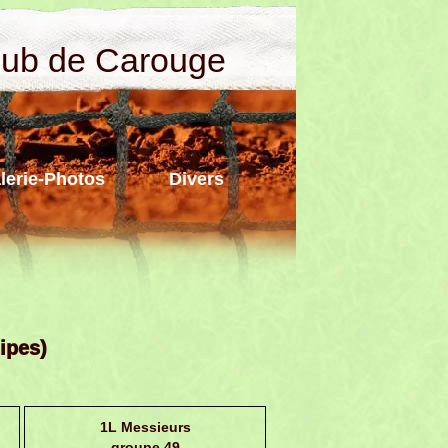
lub de Carouge
lerie-Photos
Divers
ipes)
1L Messieurs
groupe 49