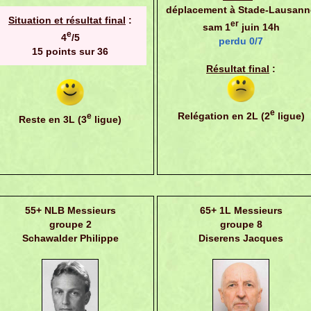
déplacement à Stade-Lausann
Situation et résultat final
:
er
sam 1
juin 14h
e
4
/5
perdu 0/7
15 points sur 36
Résultat final
:
e
Relégation en 2L (2
ligue)
e
Reste en 3L (3
ligue)
55+ NLB Messieurs
65+ 1L Messieurs
groupe 2
groupe 8
Schawalder Philippe
Diserens Jacques