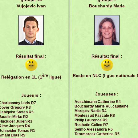
Vujojevic Ivan
Bouchardy Marie
Résultat final
:
Résultat final
:
Reste en NLC (ligue nationale 
ère
Relégation en 1L (1
ligue)
Joueuses
:
Joueurs
:
Aeschimann Catherine R4
Charbonney Loris R7
Bouchardy Marie R6, capitaine
Cover Gregory R3
Marquez Nadia R4
Dahlqvist Stefan R5
Montessuit Pascale R8
Jauslin Mirko R2
Philip Laurence R9
Fluckiger Julien R3
Rochetin Céline R7
Rime Jacques R4
Selmo Alessandra R5
Schneider Tomas R1
Taramarcaz Catherine R5
Smahi Elias R5