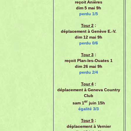
reçoit Anières
dim 5 mai 9h
perdu 1/5
Tour 2
:
déplacement à Genève E.-V.
dim 12 mai 9h
perdu 0/6
Tour 3
:
reçoit Plan-les-Ouates 1
dim 26 mai 9h
perdu 2/4
Tour 4
:
déplacement à Geneva Country
Club
er
sam 1
juin 15h
égalité 3/3
Tour 5
:
déplacement à Vernier