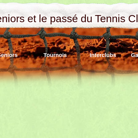
iors et le passé du Tennis C
Seniors
Tournois
Interclubs
Ga