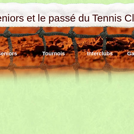
iors et le passé du Tennis C
Seniors
Tournois
Interclubs
Ga